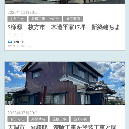
2025年11月20日
お知らせ
外構工事 その他
施工事例
S様邸 枚方市 木造平家17坪 新築建ちま
した！
before
続きを読む>
after
2023年07月20日
お知らせ
外壁塗装
屋根工事
施工事例
天理市 M様邸 漆喰工事を塗装工事と同