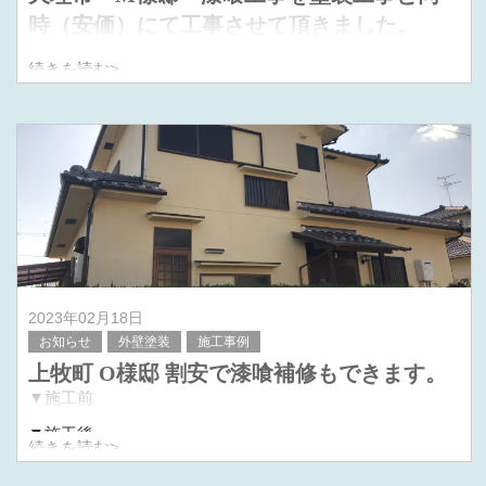
時（安価）にて工事させて頂きました。
続きを読む>
▲before
▲after
2023年02月18日
お知らせ
外壁塗装
施工事例
上牧町 O様邸 割安で漆喰補修もできます。
▼施工前
▼施工後
続きを読む>