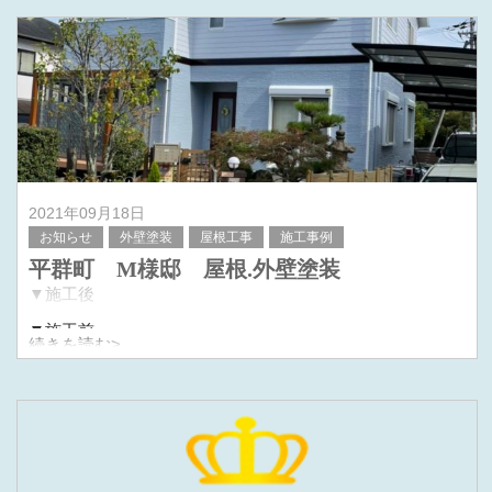
2021年09月18日
お知らせ
外壁塗装
屋根工事
施工事例
平群町 M様邸 屋根.外壁塗装
▼施工後
▼施工前
続きを読む>
水色をメインに配色しかわいらしい声になりました！！