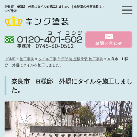
奈良市 H様邸 外塀にタイルを施工しました。｜生駒郡の外壁塗装はキ
ング塗装
HOME
»
施工事例
»
タイル工事
,
外壁塗装
,
屋根塗装
,
施工事例
»
奈良市 H様
邸 外塀にタイルを施工しました。
奈良市 H様邸 外塀にタイルを施工しまし
た。